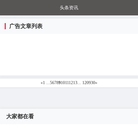
头条资讯
每日秒杀
每日爆品
电器城
国内超市
广告文章列表
进口超市
内购福利
金桔兔
«
1 ...
5
6
7
8
9
10
11
12
13
... 120930
»
大家都在看