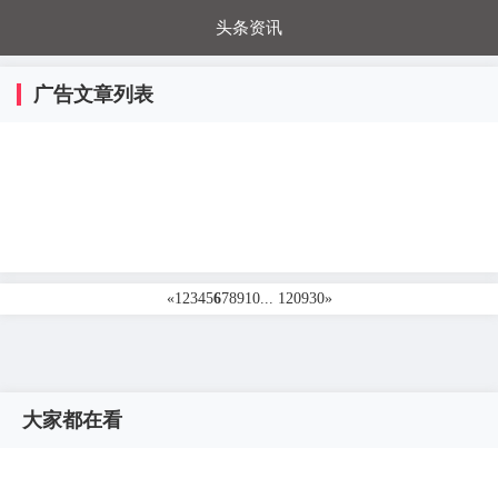
头条资讯
每日秒杀
每日爆品
电器城
国内超市
广告文章列表
进口超市
内购福利
金桔兔
«
1
2
3
4
5
6
7
8
9
10
... 120930
»
大家都在看