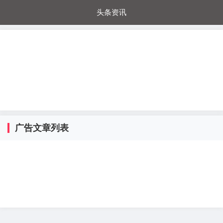
头条资讯
每日秒杀
每日爆品
电器城
国内超市
进口超市
内购福利
金桔兔
广告文章列表