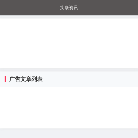
头条资讯
每日秒杀
每日爆品
电器城
国内超市
进口超市
内购福利
金桔兔
广告文章列表