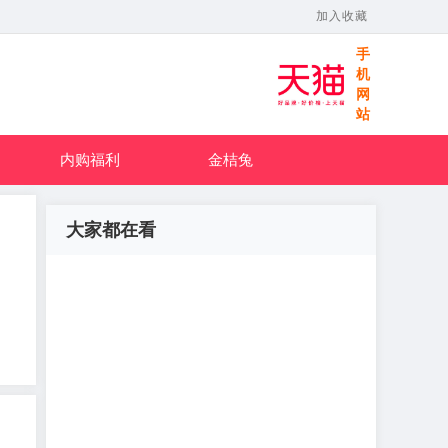
加入收藏
手
机
网
站
内购福利
金桔兔
大家都在看