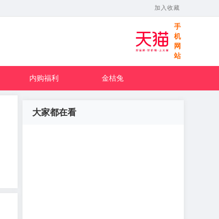
加入收藏
手
机
网
站
内购福利
金桔兔
大家都在看