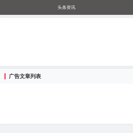
头条资讯
每日秒杀
每日爆品
电器城
国内超市
进口超市
内购福利
金桔兔
广告文章列表