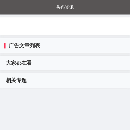
头条资讯
每日秒杀
每日爆品
电器城
国内超市
进口超市
内购福利
金桔兔
广告文章列表
大家都在看
相关专题