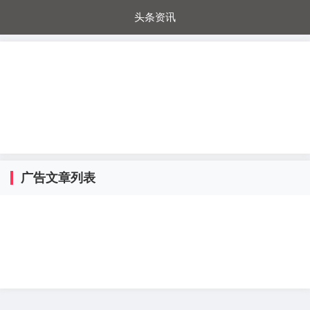
头条资讯
每日秒杀
每日爆品
电器城
国内超市
进口超市
内购福利
金桔兔
广告文章列表