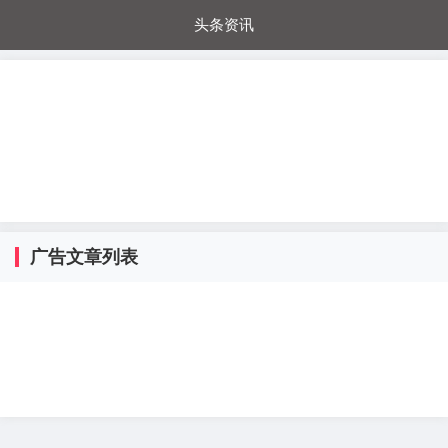
头条资讯
每日秒杀
每日爆品
电器城
国内超市
进口超市
内购福利
金桔兔
广告文章列表