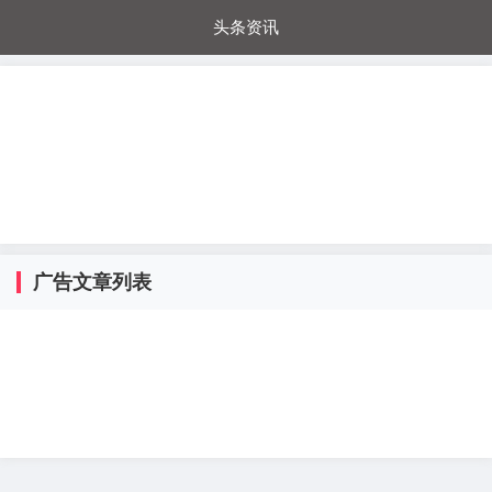
头条资讯
每日秒杀
每日爆品
电器城
国内超市
进口超市
内购福利
金桔兔
广告文章列表