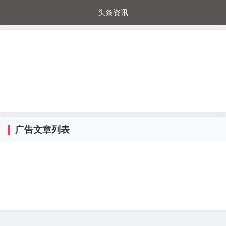
头条资讯
每日秒杀
每日爆品
电器城
国内超市
进口超市
内购福利
金桔兔
广告文章列表