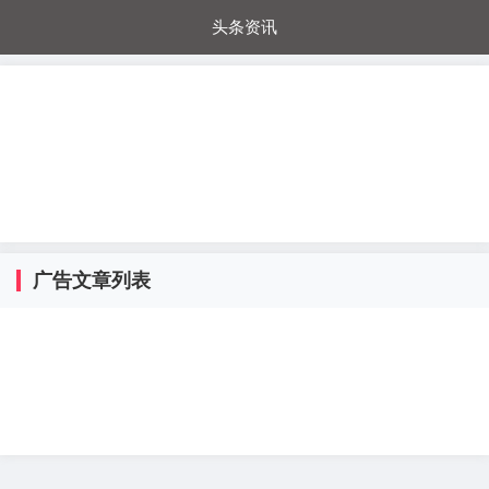
头条资讯
每日秒杀
每日爆品
电器城
国内超市
进口超市
内购福利
金桔兔
广告文章列表