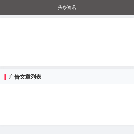
头条资讯
每日秒杀
每日爆品
电器城
国内超市
进口超市
内购福利
金桔兔
广告文章列表