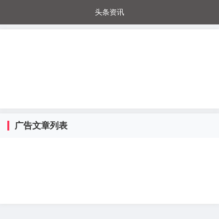
头条资讯
每日秒杀
每日爆品
电器城
国内超市
进口超市
内购福利
金桔兔
广告文章列表