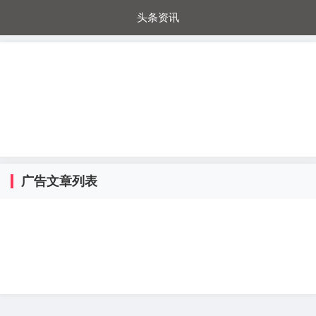
头条资讯
每日秒杀
每日爆品
电器城
国内超市
进口超市
内购福利
金桔兔
广告文章列表