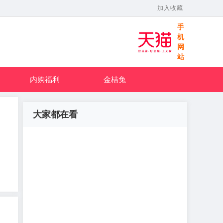
加入收藏
手
机
网
站
内购福利
金桔兔
大家都在看