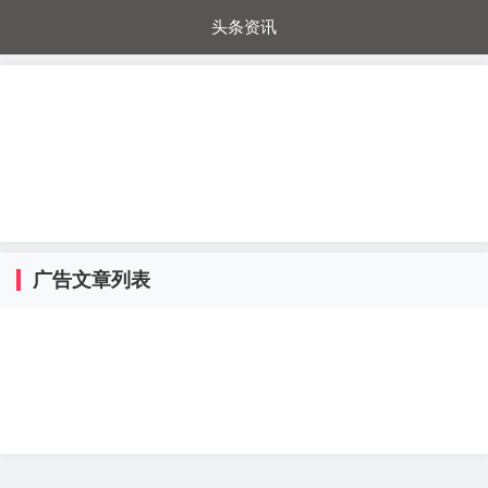
头条资讯
每日秒杀
每日爆品
电器城
国内超市
进口超市
内购福利
金桔兔
广告文章列表