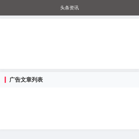
头条资讯
每日秒杀
每日爆品
电器城
国内超市
进口超市
内购福利
金桔兔
广告文章列表