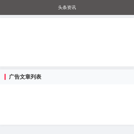
头条资讯
每日秒杀
每日爆品
电器城
国内超市
进口超市
内购福利
金桔兔
广告文章列表