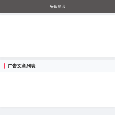
头条资讯
每日秒杀
每日爆品
电器城
国内超市
进口超市
内购福利
金桔兔
广告文章列表