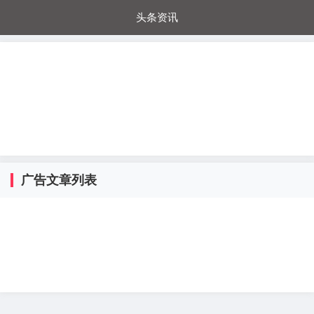
头条资讯
每日秒杀
每日爆品
电器城
国内超市
进口超市
内购福利
金桔兔
广告文章列表