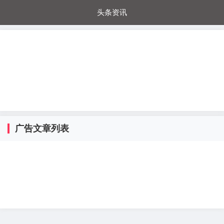
头条资讯
每日秒杀
每日爆品
电器城
国内超市
进口超市
内购福利
金桔兔
广告文章列表