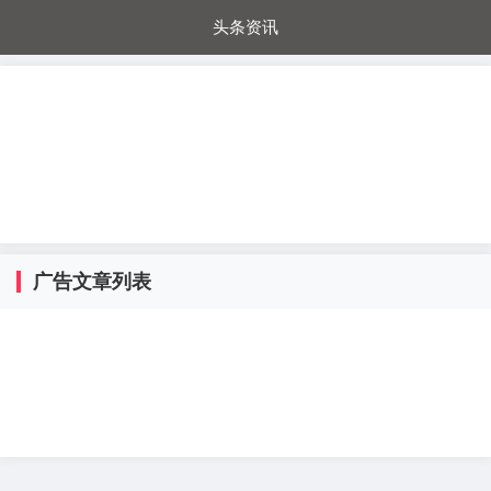
头条资讯
每日秒杀
每日爆品
电器城
国内超市
进口超市
内购福利
金桔兔
广告文章列表