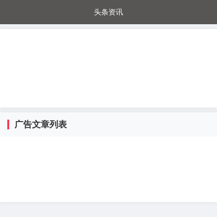
头条资讯
每日秒杀
每日爆品
电器城
国内超市
进口超市
内购福利
金桔兔
广告文章列表