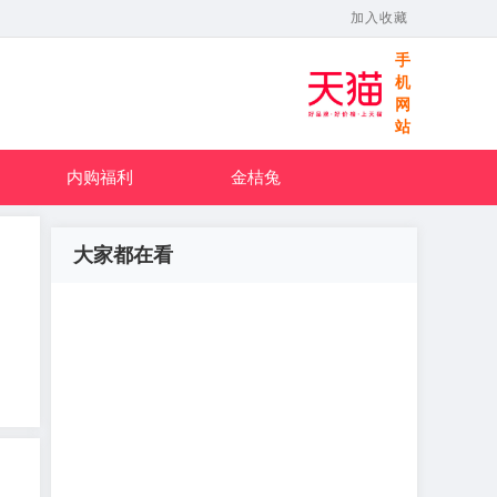
加入收藏
手
机
网
站
内购福利
金桔兔
大家都在看