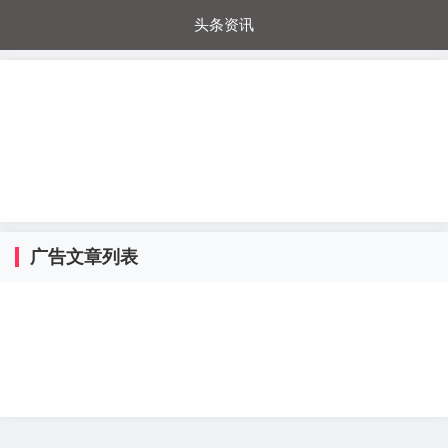
头条资讯
每日秒杀
每日爆品
电器城
国内超市
进口超市
内购福利
金桔兔
广告文章列表