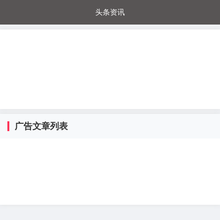
头条资讯
每日秒杀
每日爆品
电器城
国内超市
进口超市
内购福利
金桔兔
广告文章列表