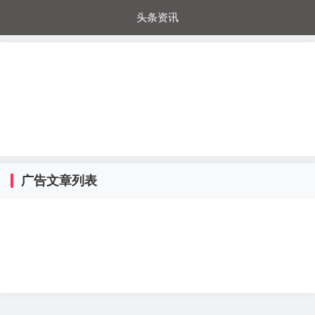
头条资讯
每日秒杀
每日爆品
电器城
国内超市
进口超市
内购福利
金桔兔
广告文章列表