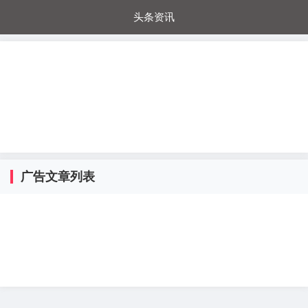
头条资讯
每日秒杀
每日爆品
电器城
国内超市
进口超市
内购福利
金桔兔
广告文章列表