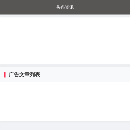
头条资讯
每日秒杀
每日爆品
电器城
国内超市
进口超市
内购福利
金桔兔
广告文章列表