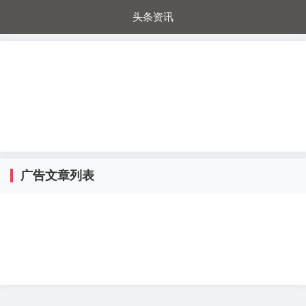
头条资讯
每日秒杀
每日爆品
电器城
国内超市
进口超市
内购福利
金桔兔
广告文章列表