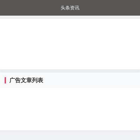
头条资讯
每日秒杀
每日爆品
电器城
国内超市
进口超市
内购福利
金桔兔
广告文章列表