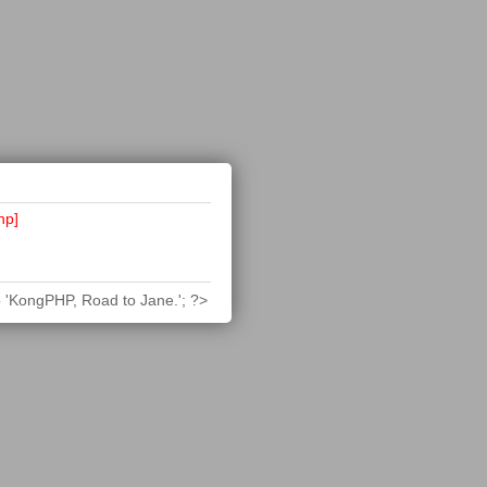
hp]
 'KongPHP, Road to Jane.'; ?>