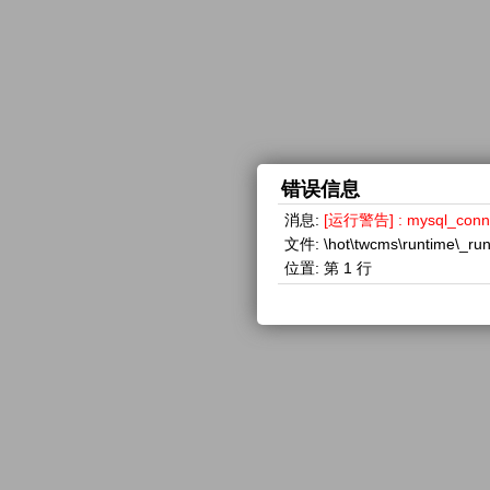
错误信息
消息:
[运行警告] : mysql_con
文件:
\hot\twcms\runtime\_ru
位置:
第 1 行