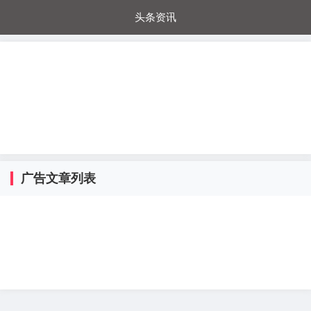
头条资讯
每日秒杀
每日爆品
电器城
国内超市
进口超市
内购福利
金桔兔
广告文章列表