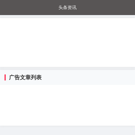
头条资讯
每日秒杀
每日爆品
电器城
国内超市
进口超市
内购福利
金桔兔
广告文章列表