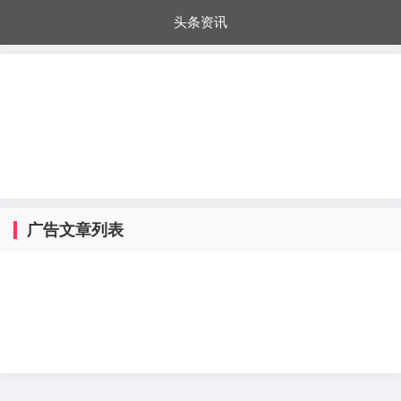
头条资讯
每日秒杀
每日爆品
电器城
国内超市
进口超市
内购福利
金桔兔
广告文章列表