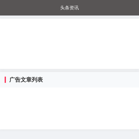
头条资讯
每日秒杀
每日爆品
电器城
国内超市
进口超市
内购福利
金桔兔
广告文章列表