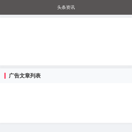
头条资讯
每日秒杀
每日爆品
电器城
国内超市
进口超市
内购福利
金桔兔
广告文章列表