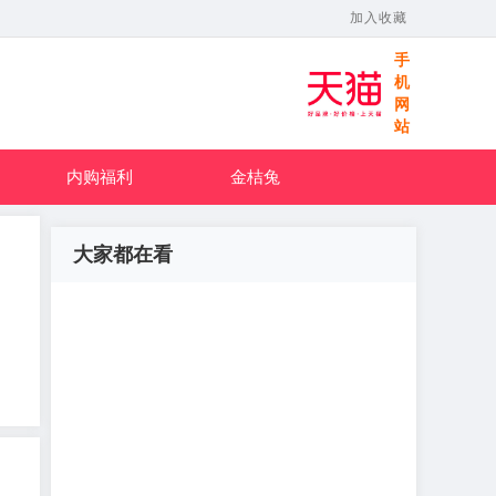
加入收藏
手
机
网
站
内购福利
金桔兔
大家都在看