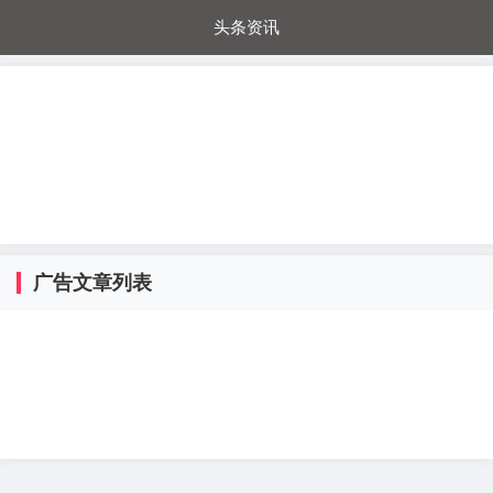
头条资讯
每日秒杀
每日爆品
电器城
国内超市
进口超市
内购福利
金桔兔
广告文章列表