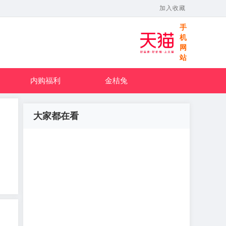
加入收藏
手
机
网
站
内购福利
金桔兔
大家都在看