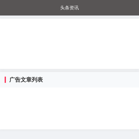
头条资讯
每日秒杀
每日爆品
电器城
国内超市
进口超市
内购福利
金桔兔
广告文章列表