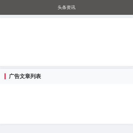
头条资讯
每日秒杀
每日爆品
电器城
国内超市
进口超市
内购福利
金桔兔
广告文章列表