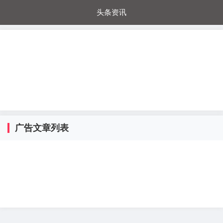
头条资讯
每日秒杀
每日爆品
电器城
国内超市
进口超市
内购福利
金桔兔
广告文章列表