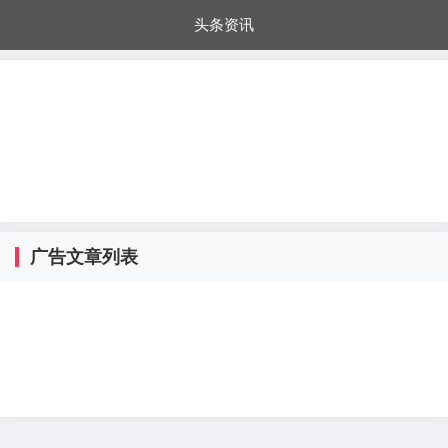
头条资讯
每日秒杀
每日爆品
电器城
国内超市
进口超市
内购福利
金桔兔
广告文章列表