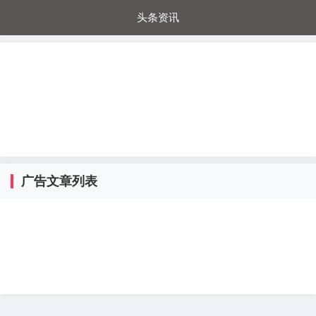
头条资讯
每日秒杀
每日爆品
电器城
国内超市
进口超市
内购福利
金桔兔
广告文章列表