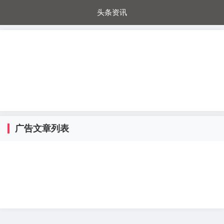
头条资讯
每日秒杀
每日爆品
电器城
国内超市
进口超市
内购福利
金桔兔
广告文章列表