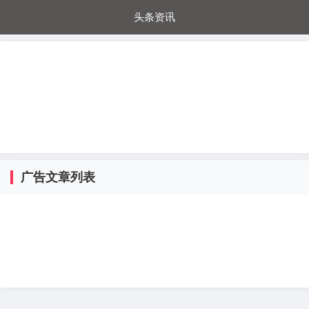
头条资讯
每日秒杀
每日爆品
电器城
国内超市
进口超市
内购福利
金桔兔
广告文章列表