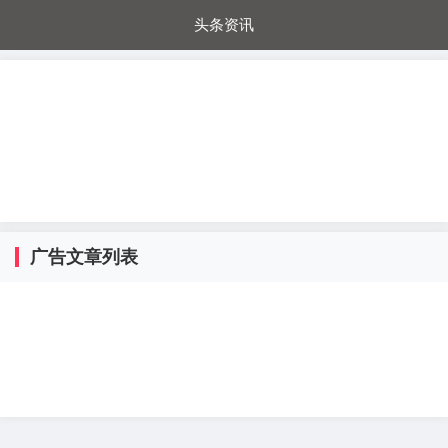
头条资讯
每日秒杀
每日爆品
电器城
国内超市
进口超市
内购福利
金桔兔
广告文章列表